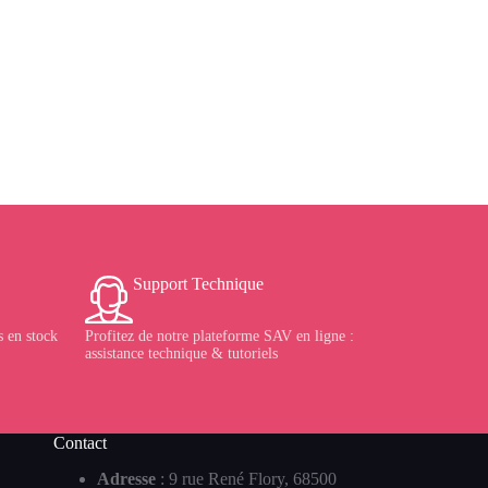
Support Technique
 en stock
Profitez de notre plateforme SAV en ligne :
assistance technique & tutoriels
Contact
Adresse
: 9 rue René Flory, 68500