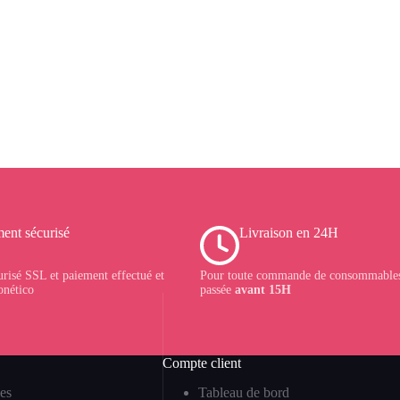
ent sécurisé
Livraison en 24H
urisé SSL et paiement effectué et
Pour toute commande de consommables
onético
passée
avant 15H
Compte client
es
Tableau de bord