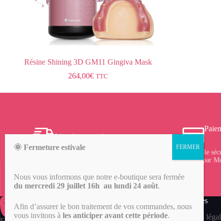
Résine Shining 3D GM11 Gingiva Mask
264,00
€
TTC
Paiem
Livraison gratuite
🌞 Fermeture estivale
Frais de port offerts à partir de 150 € d’achat sur le
Protocole séc
site, profitez-en !
vérifié par M
Nous vous informons que notre e-boutique sera fermée
du mercredi 29 juillet 16h au lundi 24 août
.
Mentions légales
Afin d’assurer le bon traitement de vos commandes, nous
vous invitons à
les anticiper avant cette période
.
Mentions légal
Fondée en 2016, ORTECH Dental est