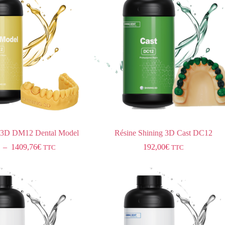
g 3D DM12 Dental Model
Résine Shining 3D Cast DC12
–
1409,76
€
192,00
€
TTC
TTC