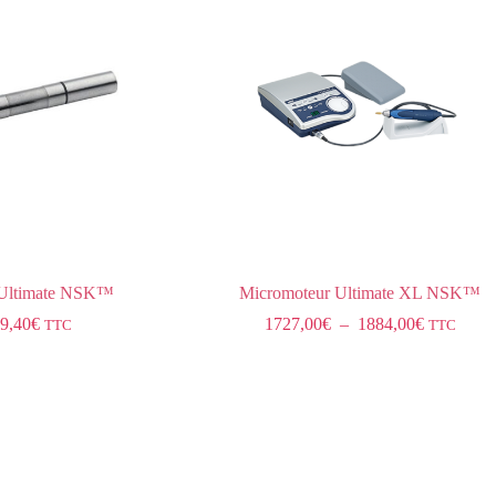
 Ultimate NSK™
Micromoteur Ultimate XL NSK™
9,40
€
1727,00
€
–
1884,00
€
TTC
TTC