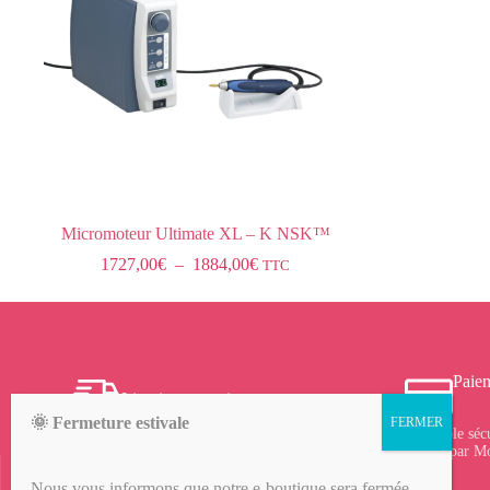
Micromoteur Ultimate XL – K NSK™
1727,00
€
–
1884,00
€
TTC
Paiem
Livraison gratuite
🌞 Fermeture estivale
Frais de port offerts à partir de 150 € d’achat sur le
Protocole séc
site, profitez-en !
vérifié par M
Nous vous informons que notre e-boutique sera fermée