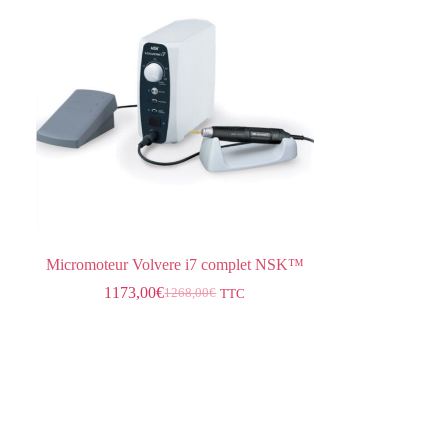
Micromoteur Volvere i7 complet NSK™
1173,00
€
1268,00
€
TTC