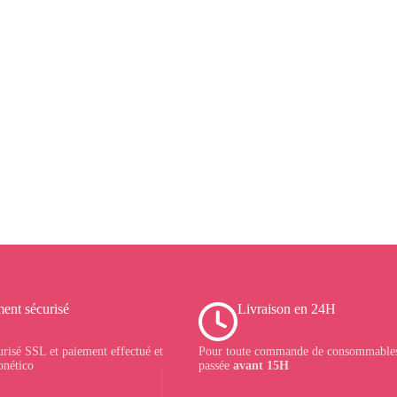
ent sécurisé
Livraison en 24H
urisé SSL et paiement effectué et
Pour toute commande de consommables
onético
passée
avant 15H