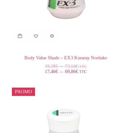
Body Value Shade – EX3 Kuraray Noritake
18,38
€
–
73,54
€
TTC
17,46
€
–
69,86
€
TTC
PROMO