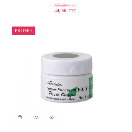
47,30
€
TTC
44,94
€
TTC
PROMO