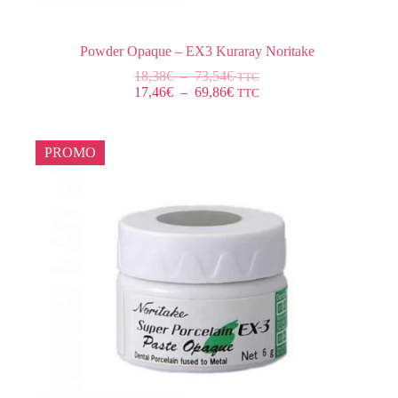
Powder Opaque – EX3 Kuraray Noritake
18,38
€
–
73,54
€
TTC
17,46
€
–
69,86
€
TTC
PROMO