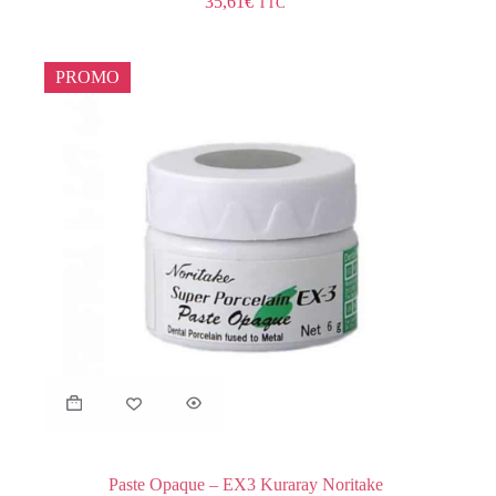
35,61
€
TTC
PROMO
Paste Opaque – EX3 Kuraray Noritake