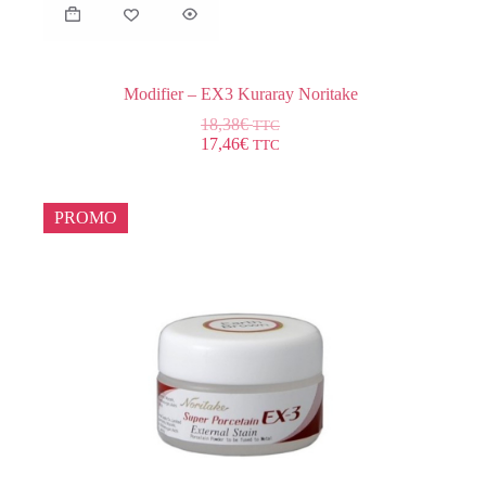
Modifier – EX3 Kuraray Noritake
18,38
€
TTC
17,46
€
TTC
PROMO