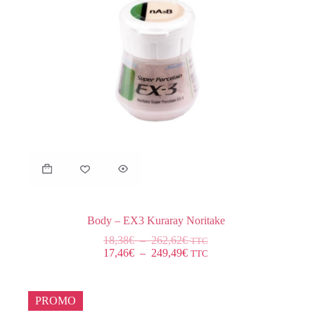
Body – EX3 Kuraray Noritake
18,38
€
–
262,62
€
TTC
17,46
€
–
249,49
€
TTC
PROMO