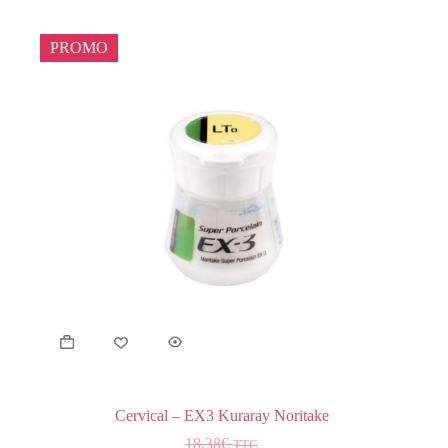
PROMO
Cervical – EX3 Kuraray Noritake
18,38
€
TTC