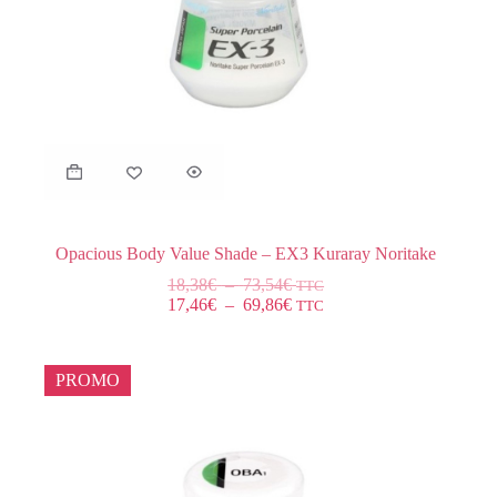
Opacious Body Value Shade – EX3 Kuraray Noritake
18,38
€
–
73,54
€
TTC
17,46
€
–
69,86
€
TTC
PROMO