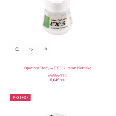
Opacious Body – EX3 Kuraray Noritake
16,88
€
TTC
16,04
€
TTC
PROMO