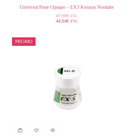
Universal Paste Opaque – EX3 Kuraray Noritake
47,30
€
TTC
44,94
€
TTC
PROMO