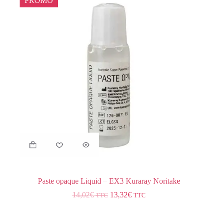
PROMO
Paste opaque Liquid – EX3 Kuraray Noritake
14,02
€
13,32
€
TTC
TTC