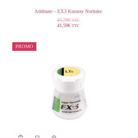
Addmate – EX3 Kuraray Noritake
43,78
€
TTC
41,59
€
TTC
PROMO