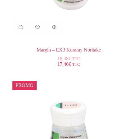
Margin – EX3 Kuraray Noritake
18,38
€
TTC
17,46
€
TTC
PROMO