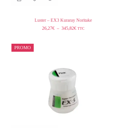
Luster – EX3 Kuraray Noritake
26,27
€
–
345,82
€
TTC
PROMO