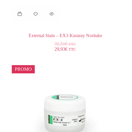
External Stain – EX3 Kuraray Noritake
31,51
€
TTC
29,93
€
TTC
PROMO