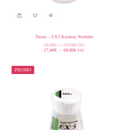
Tissue – EX3 Kuraray Noritake
18,38
€
–
73,54
€
TTC
17,46
€
–
69,86
€
TTC
PROMO