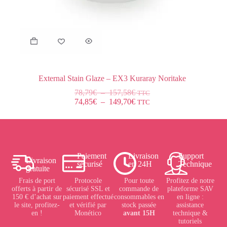
External Stain Glaze – EX3 Kuraray Noritake
78,79
€
–
157,58
€
TTC
74,85
€
–
149,70
€
TTC
Paiement
Livraison
Support
Livraison
sécurisé
en 24H
Technique
gratuite
Frais de port
Protocole
Pour toute
Profitez de notre
offerts à partir de
sécurisé SSL et
commande de
plateforme SAV
150 € d’achat sur
paiement effectué
consommables en
en ligne :
le site, profitez-
et vérifié par
stock passée
assistance
en !
Monético
avant 15H
technique &
tutoriels