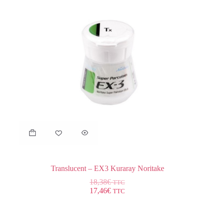
Translucent – EX3 Kuraray Noritake
18,38
€
TTC
17,46
€
TTC