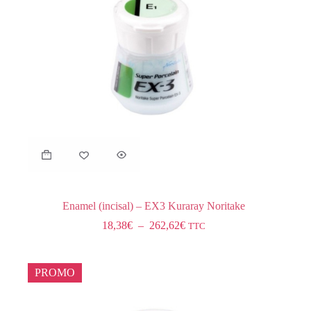
Enamel (incisal) – EX3 Kuraray Noritake
18,38
€
–
262,62
€
TTC
PROMO