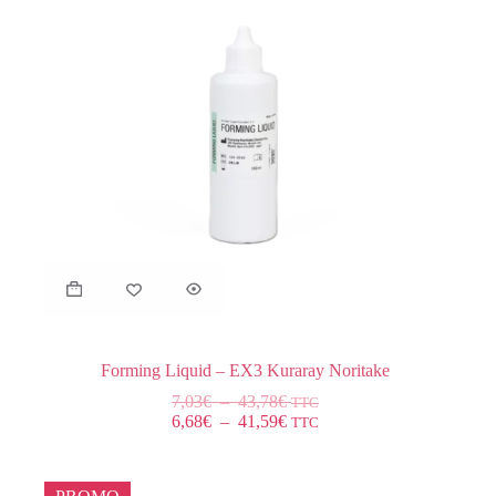
Forming Liquid – EX3 Kuraray Noritake
7,03
€
–
43,78
€
TTC
6,68
€
–
41,59
€
TTC