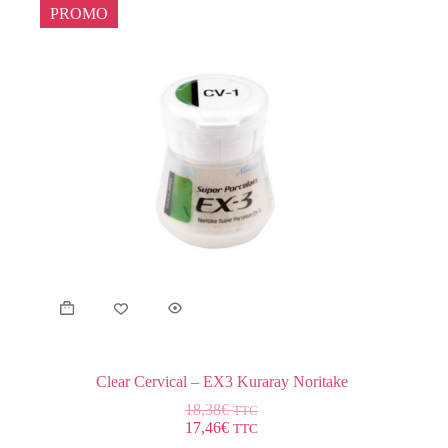
PROMO
Clear Cervical – EX3 Kuraray Noritake
18,38
€
TTC
17,46
€
TTC