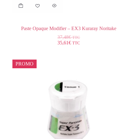
Paste Opaque Modifier – EX3 Kuraray Noritake
37,48
€
TTC
35,61
€
TTC
PROMO