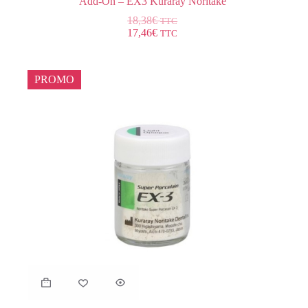
Add-On – EX3 Kuraray Noritake
18,38
€
TTC
17,46
€
TTC
PROMO