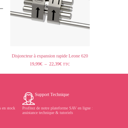
Disjoncteur à expansion rapide Leone 620
19,99
€
–
22,39
€
TTC
Support Technique
 en stock
Profitez de notre plateforme SAV en ligne :
assistance technique & tutoriels