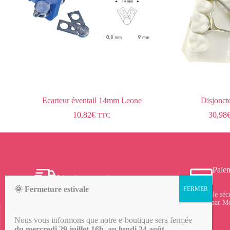
Ecarteur éventail 14mm Leone
Disjonct
10,82
€
30,98
TTC
Paiem
Livraison gratuite
🌞 Fermeture estivale
Frais de port offerts à partir de 150 € d’achat sur le
Protocole séc
site, profitez-en !
vérifié par M
Nous vous informons que notre e-boutique sera fermée
du mercredi 29 juillet 16h au lundi 24 août
.