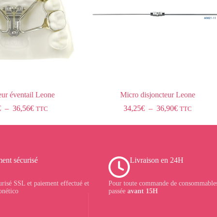
eur éventail Leone
Micro disjoncteur Leone
€
–
36,56
€
34,25
€
–
36,90
€
TTC
TTC
ent sécurisé
Livraison en 24H
urisé SSL et paiement effectué et
Pour toute commande de consommables
onético
passée
avant 15H