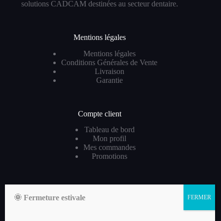
solutions CADCAM destinées au secteur dentaire.
Mentions légales
Mentions légales
Conditions Générales de Vente
Livraison
Garantie
Compte client
Tableau de bord
Mon profil
Mes commandes
Promotions
Contact
🌞 Fermeture estivale
Adresse
: 9 rue René Flory, 68500 Bergholtz
Mail
: contact@ortech-dental.fr