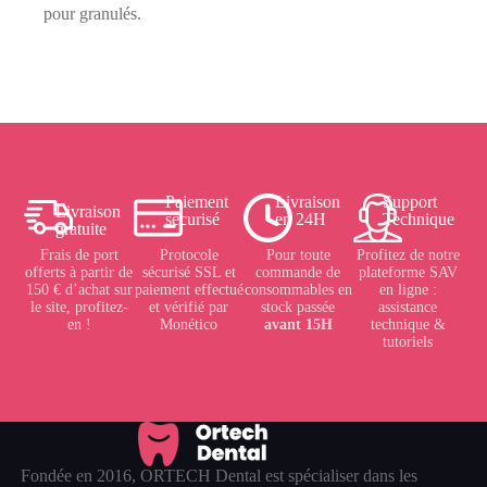
pour granulés.
Paiement
Livraison
Support
Livraison
sécurisé
en 24H
Technique
gratuite
Frais de port
Protocole
Pour toute
Profitez de notre
offerts à partir de
sécurisé SSL et
commande de
plateforme SAV
150 € d’achat sur
paiement effectué
consommables en
en ligne :
le site, profitez-
et vérifié par
stock passée
assistance
en !
Monético
avant 15H
technique &
tutoriels
Fondée en 2016, ORTECH Dental est spécialiser dans les