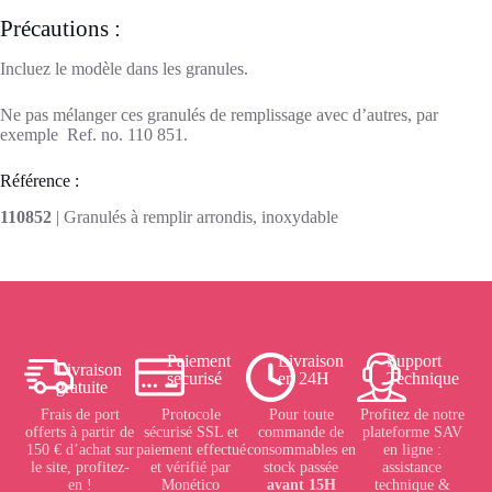
Précautions :
Incluez le modèle dans les granules.
Ne pas mélanger ces granulés de remplissage avec d’autres, par
exemple Ref. no. 110 851.
Référence :
110852
| Granulés à remplir arrondis, inoxydable
Paiement
Livraison
Support
Livraison
sécurisé
en 24H
Technique
gratuite
Frais de port
Protocole
Pour toute
Profitez de notre
offerts à partir de
sécurisé SSL et
commande de
plateforme SAV
150 € d’achat sur
paiement effectué
consommables en
en ligne :
le site, profitez-
et vérifié par
stock passée
assistance
en !
Monético
avant 15H
technique &