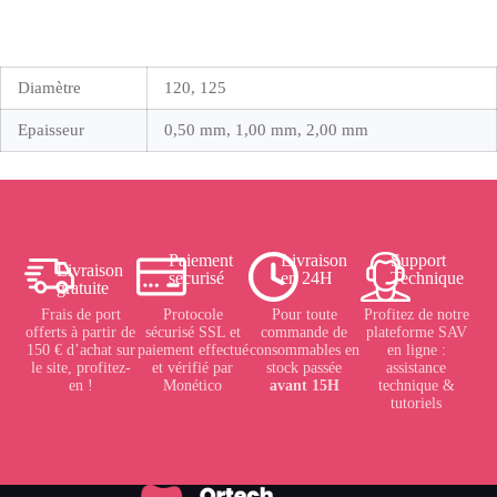
Diamètre
120, 125
Epaisseur
0,50 mm, 1,00 mm, 2,00 mm
Paiement
Livraison
Support
Livraison
sécurisé
en 24H
Technique
gratuite
Frais de port
Protocole
Pour toute
Profitez de notre
offerts à partir de
sécurisé SSL et
commande de
plateforme SAV
150 € d’achat sur
paiement effectué
consommables en
en ligne :
le site, profitez-
et vérifié par
stock passée
assistance
en !
Monético
avant 15H
technique &
tutoriels