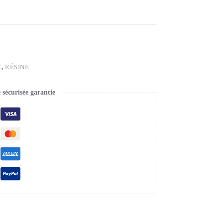
E
,
RÉSINE
écurisée garantie