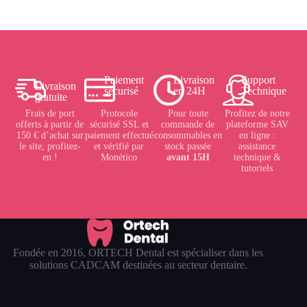
Paiement
Livraison
Support
Livraison
sécurisé
en 24H
Technique
gratuite
Frais de port
Protocole
Pour toute
Profitez de notre
offerts à partir de
sécurisé SSL et
commande de
plateforme SAV
150 € d’achat sur
paiement effectué
consommables en
en ligne :
le site, profitez-
et vérifié par
stock passée
assistance
en !
Monético
avant 15H
technique &
tutoriels
Fondée en 2016, ORTECH Dental est spécialiser dans les
solutions CADCAM destinées au secteur dentaire.