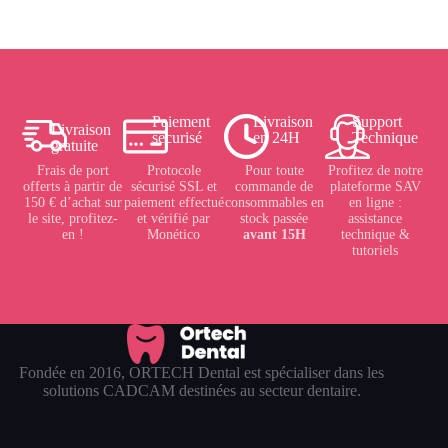
Paiement
Livraison
Support
Livraison
sécurisé
en 24H
Technique
gratuite
Frais de port
Protocole
Pour toute
Profitez de notre
offerts à partir de
sécurisé SSL et
commande de
plateforme SAV
150 € d’achat sur
paiement effectué
consommables en
en ligne :
le site, profitez-
et vérifié par
stock passée
assistance
en !
Monético
avant 15H
technique &
tutoriels
Fondée en 2016, ORTECH Dental est spécialiser dans les
solutions CADCAM destinées au secteur dentaire.