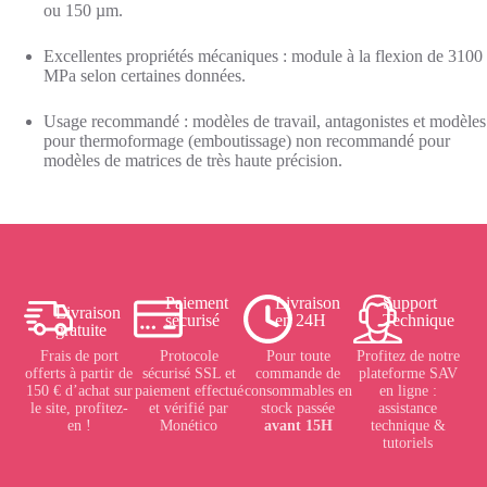
ou 150 µm.
Excellentes propriétés mécaniques : module à la flexion de 3100
MPa selon certaines données.
Usage recommandé : modèles de travail, antagonistes et modèles
pour thermoformage (emboutissage) non recommandé pour
modèles de matrices de très haute précision.
Paiement
Livraison
Support
Livraison
sécurisé
en 24H
Technique
gratuite
Frais de port
Protocole
Pour toute
Profitez de notre
offerts à partir de
sécurisé SSL et
commande de
plateforme SAV
150 € d’achat sur
paiement effectué
consommables en
en ligne :
le site, profitez-
et vérifié par
stock passée
assistance
en !
Monético
avant 15H
technique &
tutoriels