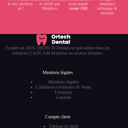
le site, profitez-
et vérifié par
stock passée
assistance
en !
Monético
avant 15H
technique &
tutoriels
Fondée en 2016, ORTECH Dental est spécialiser dans les
solutions CADCAM destinées au secteur dentaire.
Mentions légales
Mentions légales
Conditions Générales de Vente
Livraison
Garantie
Compte client
Tableau de bord