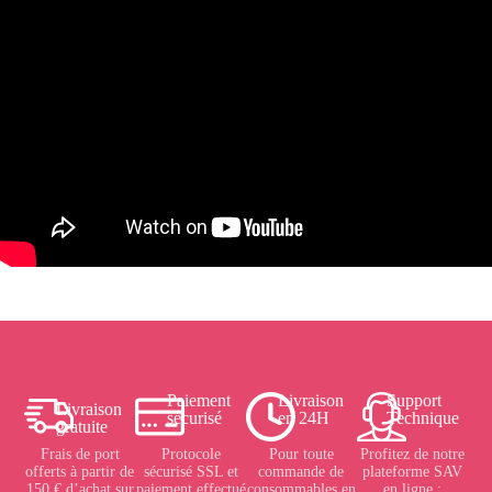
Paiement
Livraison
Support
Livraison
sécurisé
en 24H
Technique
gratuite
Frais de port
Protocole
Pour toute
Profitez de notre
offerts à partir de
sécurisé SSL et
commande de
plateforme SAV
150 € d’achat sur
paiement effectué
consommables en
en ligne :