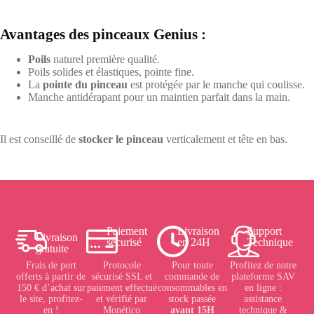
Avantages des pinceaux Genius :
Poils
naturel première qualité.
Poils solides et élastiques, pointe fine.
La
pointe du pinceau
est protégée par le manche qui coulisse.
Manche antidérapant pour un maintien parfait dans la main.
Il est conseillé de
stocker le pinceau
verticalement et tête en bas.
Paiement
Livraison
Support
Livraison
sécurisé
en 24H
Technique
gratuite
Frais de port
Protocole
Pour toute
Profitez de notre
offerts à partir de
sécurisé SSL et
commande de
plateforme SAV
150 € d’achat sur
paiement effectué
consommables en
en ligne :
le site, profitez-
et vérifié par
stock passée
assistance
en !
Monético
avant 15H
technique &