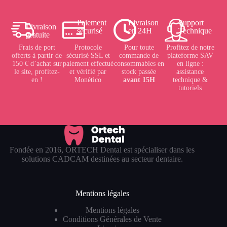
Paiement
Livraison
Support
Livraison
sécurisé
en 24H
Technique
gratuite
Frais de port
Protocole
Pour toute
Profitez de notre
offerts à partir de
sécurisé SSL et
commande de
plateforme SAV
150 € d’achat sur
paiement effectué
consommables en
en ligne :
le site, profitez-
et vérifié par
stock passée
assistance
en !
Monético
avant 15H
technique &
tutoriels
Fondée en 2016, ORTECH Dental est spécialiser dans les
solutions CADCAM destinées au secteur dentaire.
Mentions légales
Mentions légales
Conditions Générales de Vente