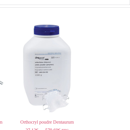
um
Orthocryl poudre Dentaurum
Fil en rouleau rem