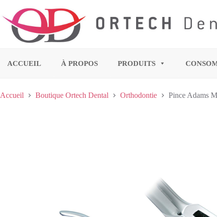
Pince Adams Medium EQ-Line Dentaurum
Ajo
79,70
€
TTC
Disponible sur commande
ACCUEIL
À PROPOS
PRODUITS
CONSO
Accueil
Boutique Ortech Dental
Orthodontie
Pince Adams M