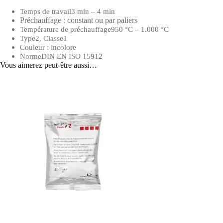
Temps de travail
3 min – 4 min
Préchauffage : constant ou par paliers
Température de préchauffage
950 °C – 1.000 °C
Type
2,
Classe
1
Couleur :
incolore
Norme
DIN EN ISO 15912
Vous aimerez peut-être aussi…