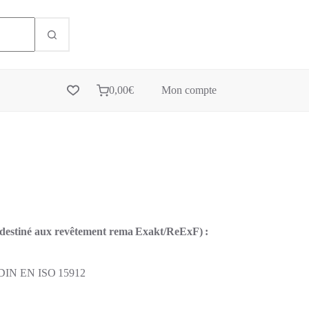
0,00
€
Mon compte
estiné aux revêtement rema Exakt/Re­Ex­­F) :
e DIN EN ISO 15912