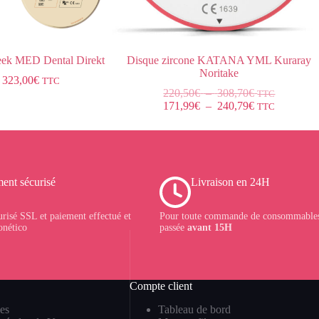
ek MED Dental Direkt
Disque zircone KATANA YML Kuraray
Noritake
323,00
€
TTC
220,50
€
–
308,70
€
TTC
171,99
€
–
240,79
€
TTC
ent sécurisé
Livraison en 24H
urisé SSL et paiement effectué et
Pour toute commande de consommables
onético
passée
avant 15H
Compte client
es
Tableau de bord