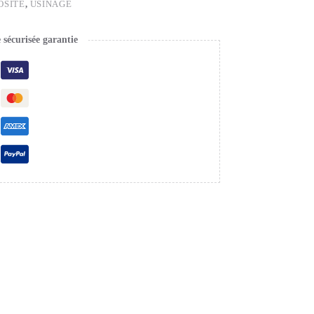
OSITE
,
USINAGE
écurisée garantie