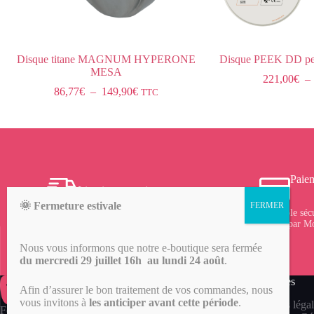
Disque titane MAGNUM HYPERONE
Disque PEEK DD pe
MESA
221,00
€
–
86,77
€
–
149,90
€
TTC
Paiem
Livraison gratuite
🌞 Fermeture estivale
Frais de port offerts à partir de 150 € d’achat sur le
Protocole séc
site, profitez-en !
vérifié par M
Nous vous informons que notre e-boutique sera fermée
du mercredi 29 juillet 16h au lundi 24 août
.
Mentions légales
Afin d’assurer le bon traitement de vos commandes, nous
vous invitons à
les anticiper avant cette période
.
Mentions légal
Fondée en 2016, ORTECH Dental est