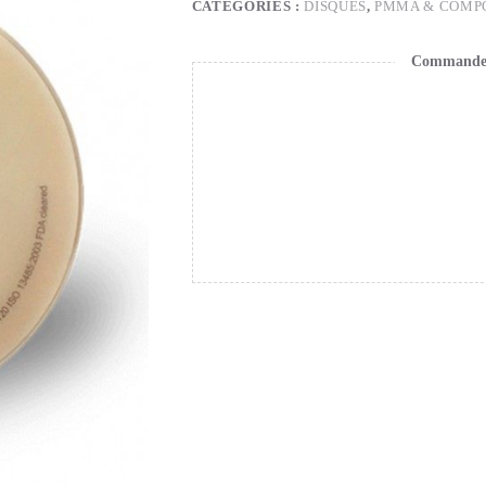
CATÉGORIES :
DISQUES
,
PMMA & COMP
Commande s