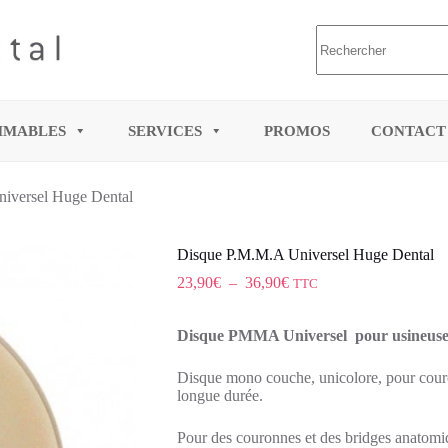
MMABLES
SERVICES
PROMOS
CONTACT
iversel Huge Dental
Disque P.M.M.A Universel Huge Dental
23,90
€
–
36,90
€
TTC
Disque PMMA Universel pour usineuse 
Disque mono couche, unicolore, pour couro
longue durée.
Pour des couronnes et des bridges anatomi