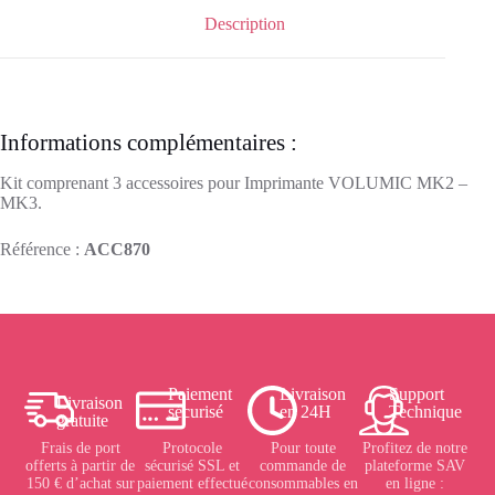
Description
Informations complémentaires :
Kit comprenant 3 accessoires pour Imprimante VOLUMIC MK2 –
MK3.
Référence :
ACC870
Paiement
Livraison
Support
Livraison
sécurisé
en 24H
Technique
gratuite
Frais de port
Protocole
Pour toute
Profitez de notre
offerts à partir de
sécurisé SSL et
commande de
plateforme SAV
150 € d’achat sur
paiement effectué
consommables en
en ligne :