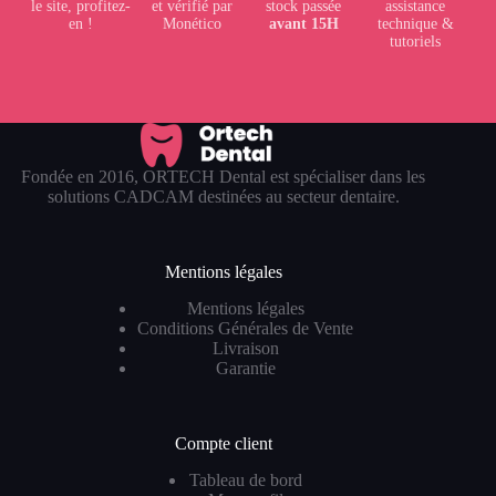
le site, profitez-
et vérifié par
stock passée
assistance
en !
Monético
avant 15H
technique &
tutoriels
Fondée en 2016, ORTECH Dental est spécialiser dans les
solutions CADCAM destinées au secteur dentaire.
Mentions légales
Mentions légales
Conditions Générales de Vente
Livraison
Garantie
Compte client
Tableau de bord