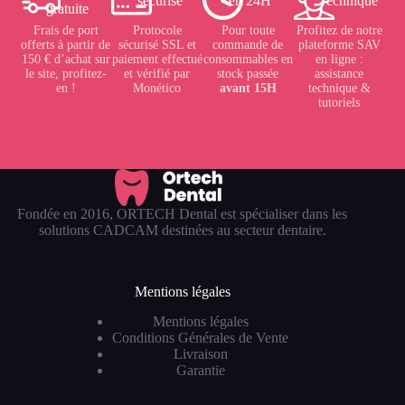
sécurisé
en 24H
Technique
gratuite
Frais de port
Protocole
Pour toute
Profitez de notre
offerts à partir de
sécurisé SSL et
commande de
plateforme SAV
150 € d’achat sur
paiement effectué
consommables en
en ligne :
le site, profitez-
et vérifié par
stock passée
assistance
en !
Monético
avant 15H
technique &
tutoriels
Fondée en 2016, ORTECH Dental est spécialiser dans les
solutions CADCAM destinées au secteur dentaire.
Mentions légales
Mentions légales
Conditions Générales de Vente
Livraison
Garantie