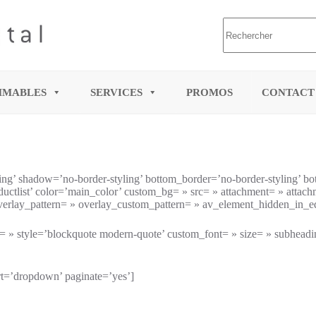
MMABLES
SERVICES
PROMOS
CONTACT
ng’ shadow=’no-border-styling’ bottom_border=’no-border-styling’ b
tlist’ color=’main_color’ custom_bg= » src= » attachment= » attachment
overlay_pattern= » overlay_custom_pattern= » av_element_hidden_in_ed
r= » style=’blockquote modern-quote’ custom_font= » size= » subhead
ort=’dropdown’ paginate=’yes’]