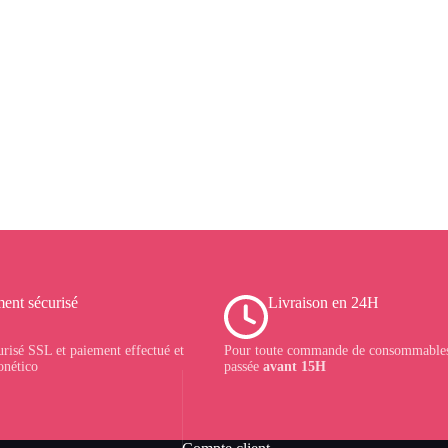
ent sécurisé
Livraison en 24H
urisé SSL et paiement effectué et
Pour toute commande de consommables
onético
passée
avant 15H