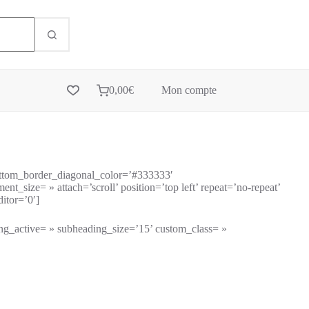
0,00
€
Mon compte
ottom_border_diagonal_color=’#333333′
_size= » attach=’scroll’ position=’top left’ repeat=’no-repeat’
itor=’0′]
ing_active= » subheading_size=’15’ custom_class= »