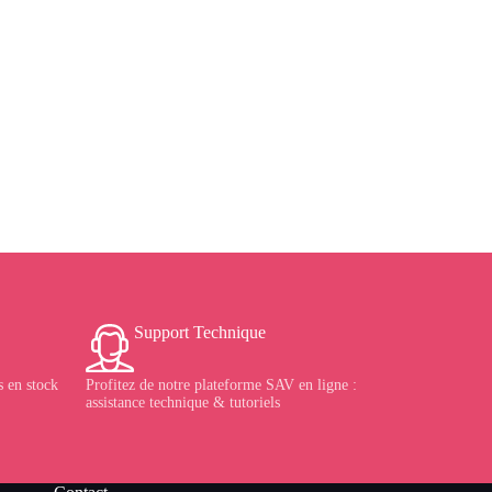
Support Technique
 en stock
Profitez de notre plateforme SAV en ligne :
assistance technique & tutoriels