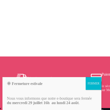
Paiem
Livraison gratuite
🌞 Fermeture estivale
Frais de port offerts à partir de 150 € d’achat sur le
Protocole séc
site, profitez-en !
vérifié par M
Nous vous informons que notre e-boutique sera fermée
du mercredi 29 juillet 16h au lundi 24 août
.