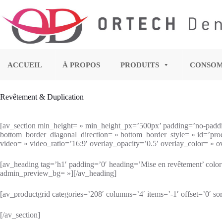
ACCUEIL
À PROPOS
PRODUITS
CONSO
Revêtement & Duplication
[av_section min_height= » min_height_px=’500px’ padding=’no-paddi
bottom_border_diagonal_direction= » bottom_border_style= » id=’produc
video= » video_ratio=’16:9′ overlay_opacity=’0.5′ overlay_color= » 
[av_heading tag=’h1′ padding=’0′ heading=’Mise en revêtement’ colo
admin_preview_bg= »][/av_heading]
[av_productgrid categories=’208′ columns=’4′ items=’-1′ offset=’0′ s
[/av_section]